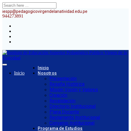
iespp@pedagogicovirgendelanatividad.edu.pe
944273891
Inicio
Inicio
Nosotros
Presentación
Reseña Histórica
Misión Visión y Valores
Creación
Revalidación
Directorio Institucional
Plana Docente
Reglamento Institucional
Convenio Institucional
Programa de Estudios