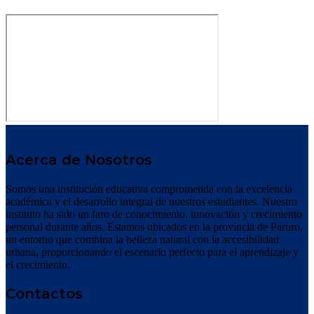
Acerca de Nosotros
Somos una institución educativa comprometida con la excelencia
académica y el desarrollo integral de nuestros estudiantes. Nuestro
instituto ha sido un faro de conocimiento, innovación y crecimiento
personal durante años. Estamos ubicados en la provincia de Paruro,
un entorno que combina la belleza natural con la accesibilidad
urbana, proporcionando el escenario perfecto para el aprendizaje y
el crecimiento.
Contactos