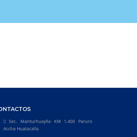
ONTACTOS
Sec. Manturhuaylla KM 1.400 Paruro
Accha Huatacalla