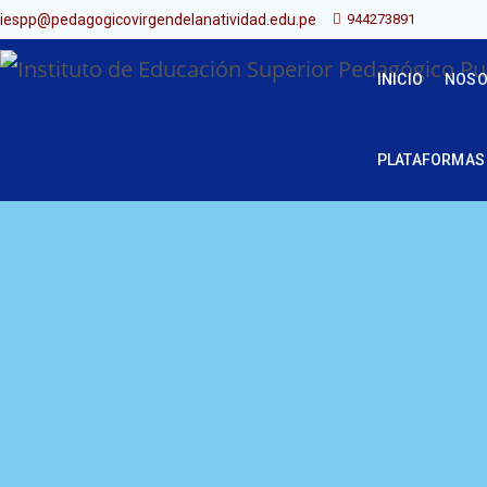
iespp@pedagogicovirgendelanatividad.edu.pe
944273891
INICIO
NOSO
PLATAFORMAS 