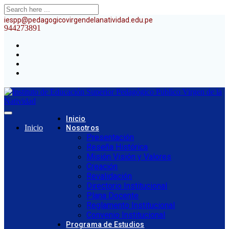
iespp@pedagogicovirgendelanatividad.edu.pe
944273891
Inicio
Inicio
Nosotros
Presentación
Reseña Histórica
Misión Visión y Valores
Creación
Revalidación
Directorio Institucional
Plana Docente
Reglamento Institucional
Convenio Institucional
Programa de Estudios