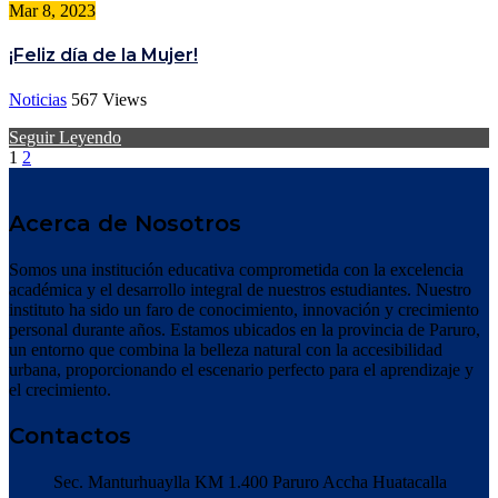
Mar 8, 2023
¡Feliz día de la Mujer!
Noticias
567
Views
Seguir Leyendo
1
2
Acerca de Nosotros
Somos una institución educativa comprometida con la excelencia
académica y el desarrollo integral de nuestros estudiantes. Nuestro
instituto ha sido un faro de conocimiento, innovación y crecimiento
personal durante años. Estamos ubicados en la provincia de Paruro,
un entorno que combina la belleza natural con la accesibilidad
urbana, proporcionando el escenario perfecto para el aprendizaje y
el crecimiento.
Contactos
Sec. Manturhuaylla KM 1.400 Paruro Accha Huatacalla