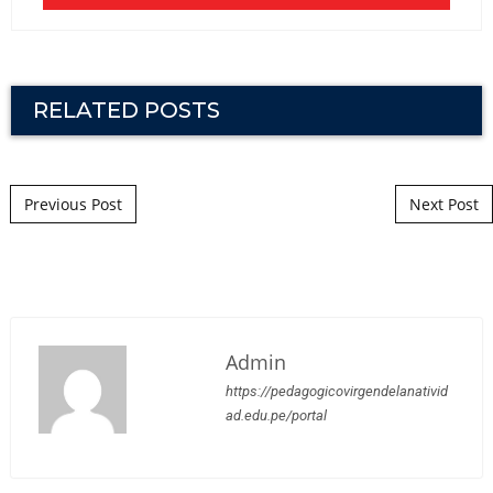
RELATED POSTS
Post navigation
Previous Post
Next Post
Admin
https://pedagogicovirgendelanativid
ad.edu.pe/portal