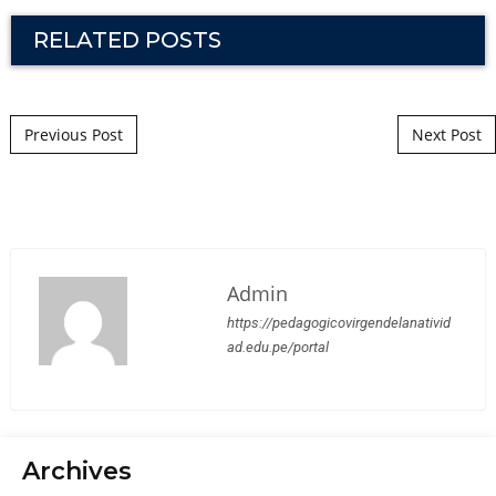
RELATED POSTS
Post navigation
Previous Post
Next Post
Admin
https://pedagogicovirgendelanativid
ad.edu.pe/portal
Archives